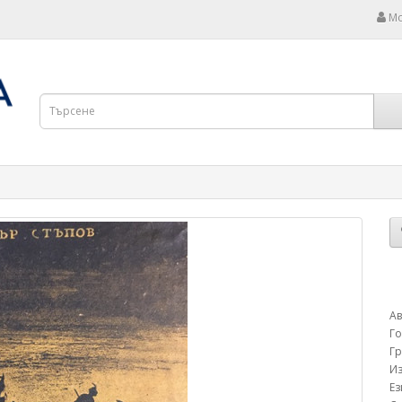
Мо
Ав
Г
Г
Из
Е