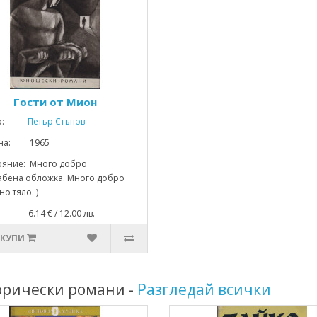
Гости от Мион
р:
Петър Стъпов
ина: 1965
ояние: Много добро
хабена обложка. Много добро
о тяло. )
: 6.14 € / 12.00 лв.
КУПИ
орически романи -
Разгледай всички