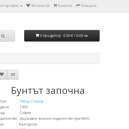
ят профил
Желани (0)
Количка
Плащане
0 продукт(а) - 0.00 € / 0.00 лв.
Бунтът започна
тор:
Петър Стъпов
одина: 1955
рад: София
дателство: Държавно военно издателство при МНО
зик: Български