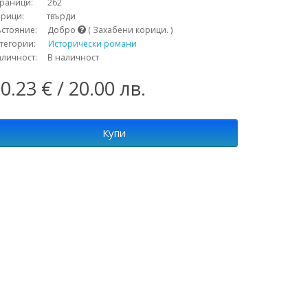
траници: 262
орици: твърди
ъстояние: Добро
( Захабени корици. )
атегории:
Исторически романи
аличност: В наличност
0.23 € / 20.00 лв.
Купи