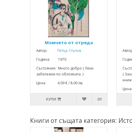
Момчето от отряда
Автор:
Петър Стъпов
Авто
Година: 1970
Год
Състояние: Много добро ( Леки
Съст
забележки по обложката. )
( За
книжн
Цена: 4.09 € / 8.00 лв.
Цена
КУПИ
Книги от същата категория: Ист