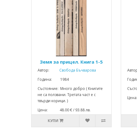
Земя за прицел. Книга 1-5
Автор:
Свобода Бъчварова
Авто
Година: 1984
Год
Състояние: Много добро ( Книгите
Съст
не са ползвани. Третата част е с
Цена
твърди корици. )
Цена: 48.00 € / 93.88 лв.
КУПИ