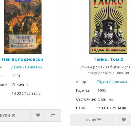
Пан Володиовски
Тайко. Том 2
р:
Хенрик Сенкевич
Епичен роман за битки и сла
средновековна Япония
ина: 2001
Автор:
Ейджи Йошикава
ояние: Отлично
Година: 1995
: 14.00 € / 27.38 лв.
Състояние: Отлично
Цена: 15.00 € / 29.34 лв.
КУПИ
КУПИ