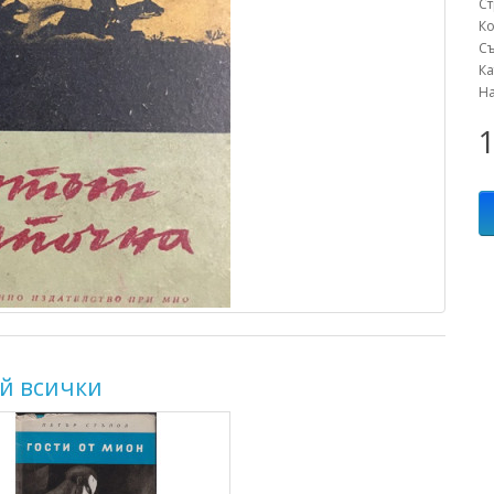
С
К
С
К
Н
1
й всички