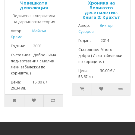
Човешката
Хроника на
деволюция
Великото
десетилетие.
Ведическа алтернатива
Книга 2: Крахът
на дарвиновата теория
Автор:
Виктор
Автор:
Майкъл
Суворов
Кремо
Година: 2014
Година: 2003
Състояние: Много
Състояние: Добро ( Има
добро ( Леки забележки
подчертавания с молив.
по кориците. )
Леки забележки по
Цена: 30.00 € /
кориците. )
58.67 лв.
Цена: 15.00 € /
29.34 лв.