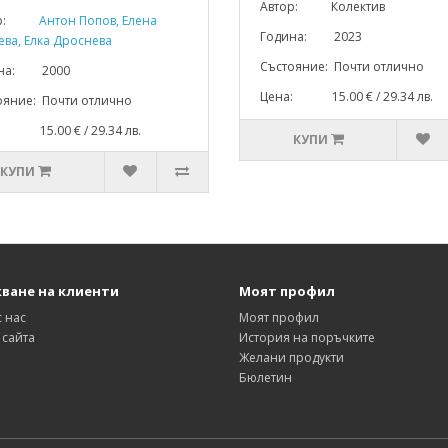
Автор: Колектив
р:
Антон Попов, Елена
Година: 2023
ева, Елка Дроснева
Състояние: Почти отлично
ина: 2000
Цена: 15.00 € / 29.34 лв.
ояние: Почти отлично
: 15.00 € / 29.34 лв.
КУПИ
КУПИ
ване на клиенти
Моят профил
с нас
Моят профил
 сайта
История на поръчките
Желани продукти
Бюлетин