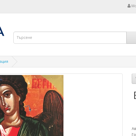
Мо
зация
Ав
Г