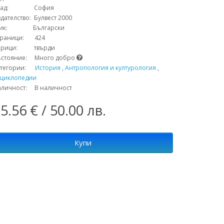
рад: София
дателство: Булвест 2000
зик: Български
траници: 424
орици: твърди
ъстояние: Много добро
атегории:
История
,
Антропология и културология
,
нциклопедии
аличност: В наличност
5.56 € / 50.00 лв.
Купи