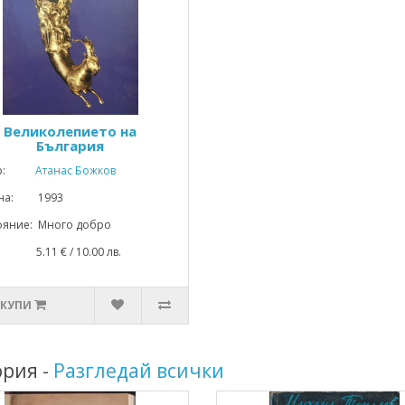
Великолепието на
България
р:
Атанас Божков
ина: 1993
ояние: Много добро
: 5.11 € / 10.00 лв.
КУПИ
ория -
Разгледай всички