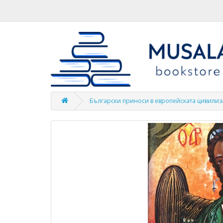
Български приноси в европейската цивили