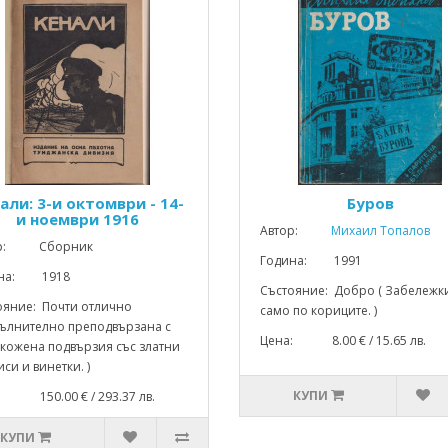
али: 3-и октомври - 14-
Буров
и ноември 1916
Автор:
Михаил Топалов
ор: Сборник
Година: 1991
ина: 1918
Състояние: Добро ( Забележк
ояние: Почти отлично
само по кориците. )
пълнително преподвързана с
Цена: 8.00 € / 15.65 лв.
 кожена подвързия със златни
си и винетки. )
КУПИ
: 150.00 € / 293.37 лв.
КУПИ