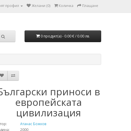
ят профил
Желани (0)
Количка
Плащане
0 продукт(а) - 0.00 € / 0.00 лв.
Български приноси в
европейската
цивилизация
тор:
Атанас Божков
одина: 2000