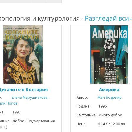
ропология и културология -
Разгледай вси
Циганите в България
Америка
р:
Елена Марушиакова,
Автор:
Жан Бодрияр
лин Попов
Година: 1996
ина: 1993
Състояние: Много добро
ояние: Добро ( Подчертавания
Цена: 6.14 € / 12.00 лв.
ив. )