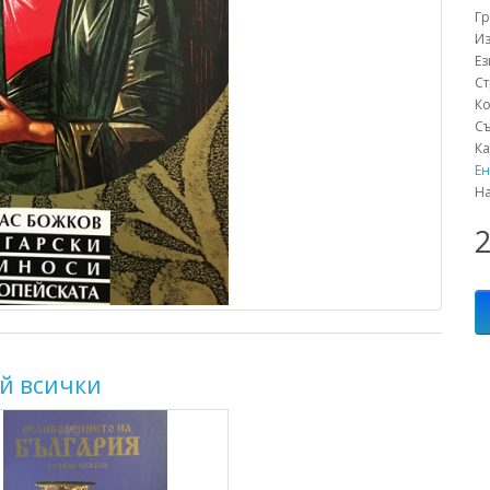
Г
Из
Е
С
К
С
К
Е
Н
2
й всички