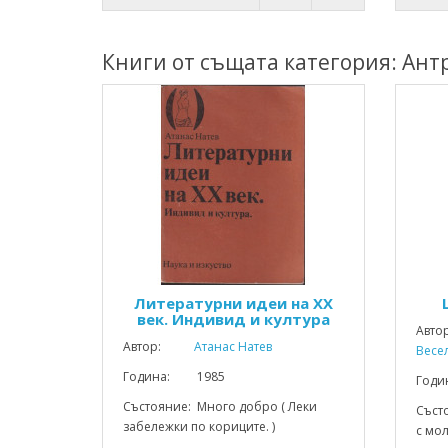
Книги от същата категория: Ант
Литературни идеи на XX
век. Индивид и култура
Авто
Автор:
Атанас Натев
Весе
Година: 1985
Год
Състояние: Много добро ( Леки
Съст
забележки по кориците. )
с мол