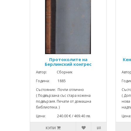
Протоколите на
Кен
Берлинский конгрес
Автор: Сборник
Авт
Година: 1885
Год
Състояние: Почти отлично
Съст
( Подвързана със стара кожена
( До
подвързия. Печати от домашна
нова
библиотека. )
надпи
Цена: 240.00 € / 469.40 лв.
Цена
КУПИ