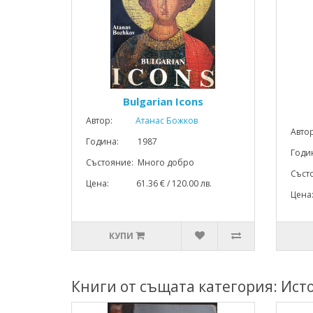
Bulgarian Icons
Автор:
Атанас Божков
Авто
Година: 1987
Год
Състояние: Много добро
Съст
Цена: 61.36 € / 120.00 лв.
Цена
КУПИ
Книги от същата категория: Ист