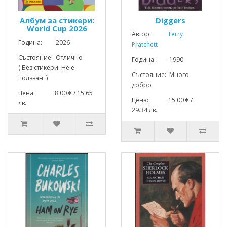
Албум за стикери:
Diggers
World Cup 2026
Автор:
Terry
Година: 2026
Pratchett
Състояние: Отлично
Година: 1990
( Без стикери. Не е
Състояние: Много
ползван. )
добро
Цена: 8.00 € / 15.65
Цена: 15.00 € /
лв.
29.34 лв.