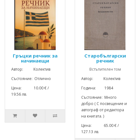
Гръцки речник за
Старобългарски
начинаещи
речник
Автор: Колектив
Встъпителен том
Състояние: Отлично
Автор: Колектив
Цена: 10.00 € /
Година: 1984
19.56 лв.
Състояние: Много
добро ( С посвещение и
автограф от редактора
на книгата. )
Цена: 65.00 € /
127.13 лв.