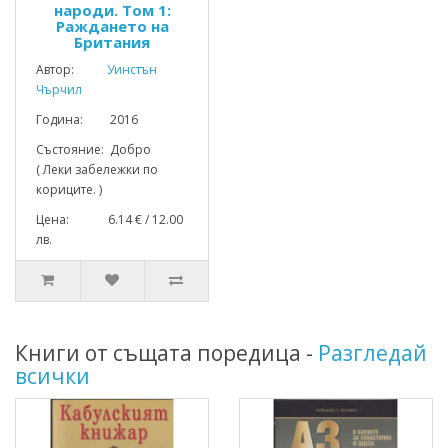
народи. Том 1:
Раждането на
Британия
Автор:
Уинстън
Чърчил
Година: 2016
Състояние: Добро
( Леки забележки по
кориците. )
Цена: 6.14 € / 12.00
лв.
Книги от същата поредица -
Разгледай
всички