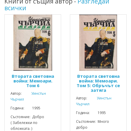
Книги от същия автор -
Разгледай
всички
Втората световна
Втората световна
война: Мемоари.
война: Мемоари.
Том 6
Том 5: Обръчът се
затяга
Автор:
Уинстън
Автор:
Уинстън
Чърчил
Чърчил
Година: 1995
Година: 1995
Състояние: Добро
Състояние: Много
( Забележки по
добро
обложката. )