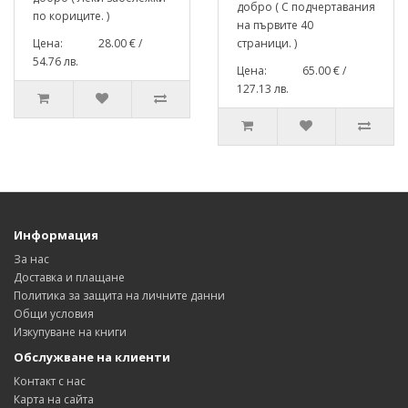
добро ( С подчертавания
по кориците. )
на първите 40
Цена: 28.00 € /
страници. )
54.76 лв.
Цена: 65.00 € /
127.13 лв.
Информация
За нас
Доставка и плащане
Политика за защита на личните данни
Общи условия
Изкупуване на книги
Обслужване на клиенти
Контакт с нас
Карта на сайта