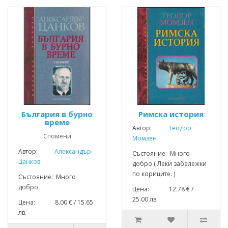
България в бурно
Римска история
време
Автор:
Теодор
Спомени
Момзен
Автор:
Александър
Състояние: Много
Цанков
добро ( Леки забележки
по кориците. )
Състояние: Много
добро
Цена: 12.78 € /
25.00 лв.
Цена: 8.00 € / 15.65
лв.