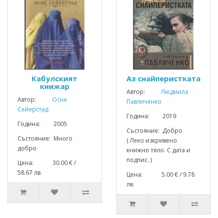
Кабулският
Аз снайперистката
книжар
Автор:
Людмила
Автор:
Осне
Павличенко
Сейерстад
Година: 2019
Година: 2005
Състояние: Добро
Състояние: Много
( Леко изкривено
добро
книжно тяло. С дата и
подпис. )
Цена: 30.00 € /
58.67 лв.
Цена: 5.00 € / 9.78
лв.