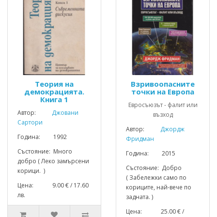
Теория на
Взривоопасните
демокрацията.
точки на Европа
Книга 1
Евросъюзът - фалит или
Автор:
Джовани
възход
Сартори
Автор:
Джордж
Година: 1992
Фридман
Състояние: Много
Година: 2015
добро ( Леко замърсени
Състояние: Добро
корици. )
( Забележки само по
Цена: 9.00 € / 17.60
кориците, най-вече по
лв.
задната. )
Цена: 25.00 € /