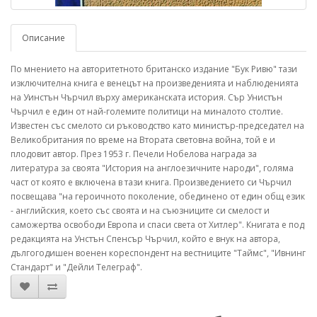
Описание
По мнението на авторитетното британско издание "Бук Ривю" тази
изключителна книга е венецът на произведенията и наблюденията
на Уинстън Чърчил върху американската история. Сър Унистън
Чърчил е един от най-големите политици на миналото столтие.
Известен със смелото си ръководство като министър-председател на
Великобритания по време на Втората световна война, той е и
плодовит автор. През 1953 г. Печели Нобелова награда за
литература за своята "История на англоезичните народи", голяма
част от която е включена в тази книга. Произведението си Чърчил
посвещава "на героичното поколение, обединено от един общ език
- английския, което със своята и на съюзниците си смелост и
саможертва освободи Европа и спаси света от Хитлер". Книгата е под
редакцията на Унстън Спенсър Чърчил, който е внук на автора,
дългогодишен военен кореспондент на вестниците "Таймс", "Ивнинг
Стандарт" и "Дейли Телеграф".