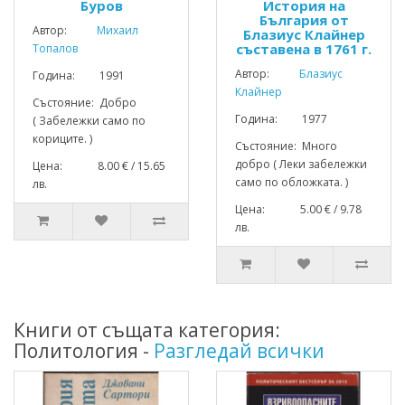
Буров
История на
България от
Автор:
Михаил
Блазиус Клайнер
съставена в 1761 г.
Топалов
Автор:
Блазиус
Година: 1991
Клайнер
Състояние: Добро
Година: 1977
( Забележки само по
кориците. )
Състояние: Много
добро ( Леки забележки
Цена: 8.00 € / 15.65
само по обложката. )
лв.
Цена: 5.00 € / 9.78
лв.
Книги от същата категория:
Политология -
Разгледай всички