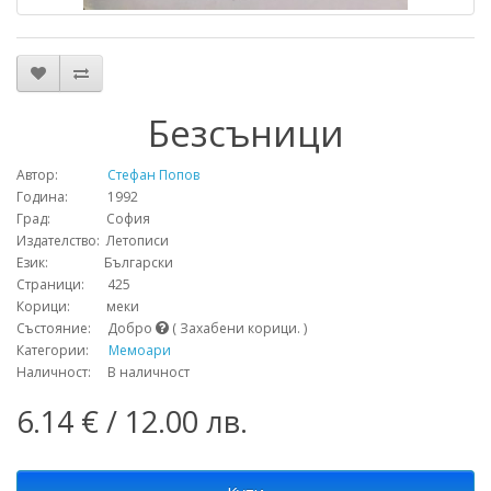
Безсъници
Автор:
Стефан Попов
Година: 1992
Град: София
Издателство: Летописи
Език: Български
Страници: 425
Корици: меки
Състояние: Добро
( Захабени корици. )
Категории:
Мемоари
Наличност: В наличност
6.14 € / 12.00 лв.