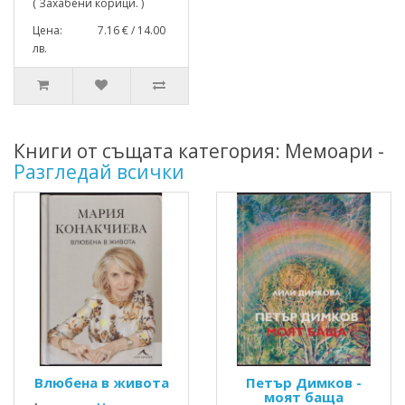
( Захабени корици. )
Цена: 7.16 € / 14.00
лв.
Книги от същата категория: Мемоари -
Разгледай всички
Влюбена в живота
Петър Димков -
моят баща