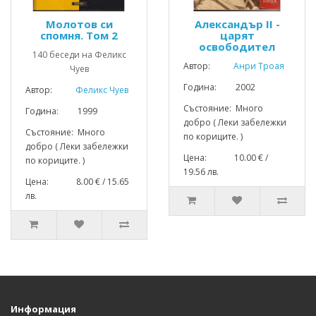
Молотов си
Александър II -
спомня. Том 2
царят
освободител
140 беседи на Феликс
Автор:
Анри Троая
Чуев
Година: 2002
Автор:
Феликс Чуев
Състояние: Много
Година: 1999
добро ( Леки забележки
Състояние: Много
по кориците. )
добро ( Леки забележки
Цена: 10.00 € /
по кориците. )
19.56 лв.
Цена: 8.00 € / 15.65
лв.
Информация