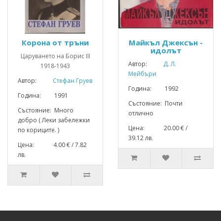
Корона от тръни
Майкъл Джексън -
идолът
Царуването на Борис III
Автор:
Д. Л.
1918-1943
Мейбъри
Автор:
Стефан Груев
Година: 1992
Година: 1991
Състояние: Почти
Състояние: Много
отлично
добро ( Леки забележки
Цена: 20.00 € /
по кориците. )
39.12 лв.
Цена: 4.00 € / 7.82
лв.