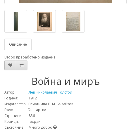
Описание
Второ преработено издание
Война и миръ
Автор:
Лев Николаевич Толстой
Година: 1912
Издателство: Печатница П. М. Бъзайтов
Език: Български
Страници: 836
Корици: твърди
Състояние: Много добро