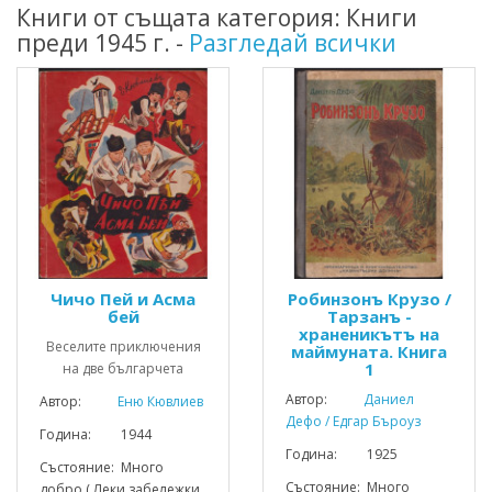
Книги от същата категория: Книги
преди 1945 г. -
Разгледай всички
Чичо Пей и Асма
Робинзонъ Крузо /
бей
Тарзанъ -
храненикътъ на
Веселите приключения
маймуната. Книга
1
на две българчета
Автор:
Даниел
Автор:
Еню Кювлиев
Дефо / Едгар Бъроуз
Година: 1944
Година: 1925
Състояние: Много
Състояние: Много
добро ( Леки забележки