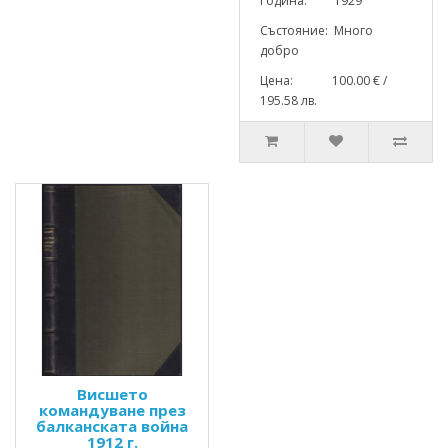
Година: 1929
Състояние: Много
добро
Цена: 100.00 € /
195.58 лв.
Висшето
командуване през
балканската война
1912 г.