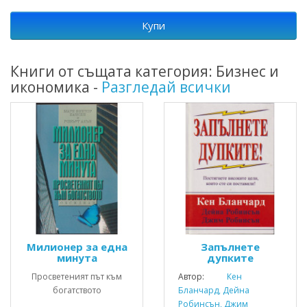
Купи
Книги от същата категория: Бизнес и
икономика -
Разгледай всички
Милионер за една
Запълнете
минута
дупките
Просветеният път към
Автор:
Кен
богатството
Бланчард, Дейна
Робинсън, Джим