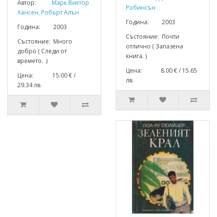
Автор:
Марк Виктор
Робинсън
Хансен, Робърт Алън
Година: 2003
Година: 2003
Състояние: Почти
Състояние: Много
отлично ( Запазена
добро ( Следи от
книга. )
времето. )
Цена: 8.00 € / 15.65
Цена: 15.00 € /
лв.
29.34 лв.