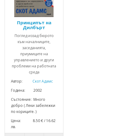
Принципът на
Дилбърт
Поглед иззад бюрото
към началниците,
заседанията,
приумиците на
управлението и други
проблеми на работната
среда
Автор:
Скот Адамс
Година: 2002
Състояние: Много
добро ( Леки забележки
по кориците. )
Цена: 8.50 € / 16.62
лв.