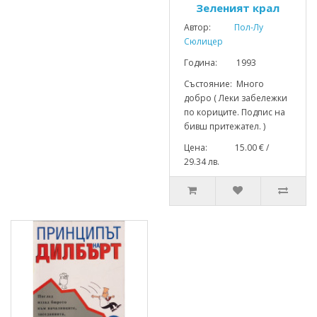
Зеленият крал
Автор:
Пол-Лу
Сюлицер
Година: 1993
Състояние: Много
добро ( Леки забележки
по кориците. Подпис на
бивш притежател. )
Цена: 15.00 € /
29.34 лв.