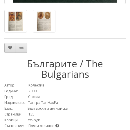
Българите / The
Bulgarians
Автор: Колектив
Година: 2000
Град: София
Издателство: Тангра ТанНакРа
Език: Български и английски
Страници: 135
Корици: твърди
Състояние: Почти отлично