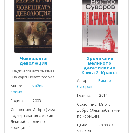
Човешката
Хроника на
деволюция
Великото
десетилетие.
Ведическа алтернатива
Книга 2: Крахът
на дарвиновата теория
Автор:
Виктор
Автор:
Майкъл
Суворов
Кремо
Година: 2014
Година: 2003
Състояние: Много
Състояние: Добро ( Има
добро ( Леки забележки
подчертавания с молив.
по кориците. )
Леки забележки по
Цена: 30.00 € /
кориците. )
58.67 лв.