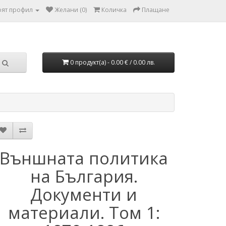
ят профил
Желани (0)
Количка
Плащане
0 продукт(а) - 0.00 € / 0.00 лв.
Външната политика
на България.
Документи и
материали. Том 1: