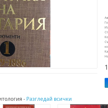
А
Г
Из
С
К
С
ко
К
Н
1
итология -
Разгледай всички