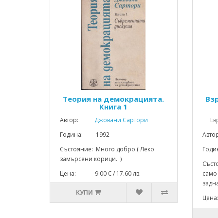
Теория на демокрацията.
Вз
Книга 1
Автор:
Джовани Сартори
Ев
Година: 1992
Авто
Състояние: Много добро ( Леко
Год
замърсени корици. )
Съст
Цена: 9.00 € / 17.60 лв.
само 
задна
КУПИ
Цена