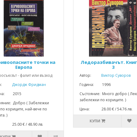
ривоопасните точки на
Ледоразбивачът. Книг
Европа
3
росъюзът - фалит или възход
Автор:
Виктор Суворов
р:
Джордж Фридман
Година: 1996
ина: 2015
Състояние: Много добро ( Лек
забележки по кориците. )
ояние: Добро ( Забележки
по кориците, най-вече по
Цена: 28.00 € / 54.76 лв.
та. )
КУПИ
: 25.00 € / 48.90 лв.
КУПИ