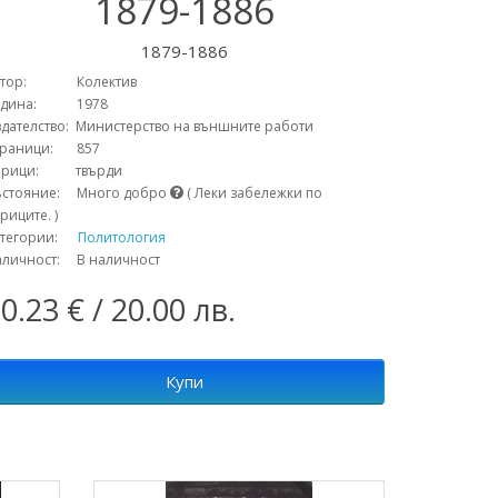
1879-1886
1879-1886
втор: Колектив
одина: 1978
дателство: Министерство на външните работи
траници: 857
орици: твърди
ъстояние: Много добро
( Леки забележки по
риците. )
атегории:
Политология
аличност: В наличност
0.23 € / 20.00 лв.
Купи